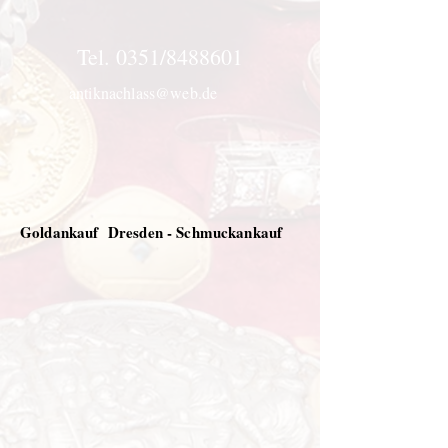
Tel. 0351/8488601
antiknachlass@web.de
Goldankauf Dresden - Schmuckankauf